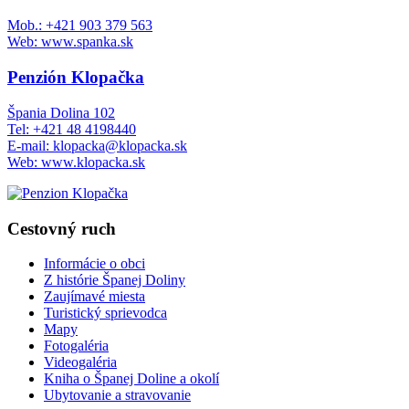
Mob.: +421 903 379 563
Web: www.spanka.sk
Penzión Klopačka
Špania Dolina 102
Tel: +421 48 4198440
E-mail: klopacka@klopacka.sk
Web: www.klopacka.sk
Cestovný ruch
Informácie o obci
Z histórie Španej Doliny
Zaujímavé miesta
Turistický sprievodca
Mapy
Fotogaléria
Videogaléria
Kniha o Španej Doline a okolí
Ubytovanie a stravovanie