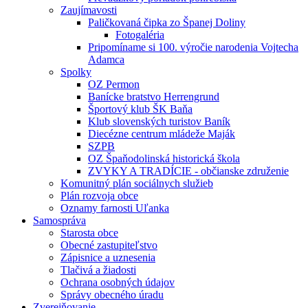
Zaujímavosti
Paličkovaná čipka zo Španej Doliny
Fotogaléria
Pripomíname si 100. výročie narodenia Vojtecha
Adamca
Spolky
OZ Permon
Banícke bratstvo Herrengrund
Športový klub ŠK Baňa
Klub slovenských turistov Baník
Diecézne centrum mládeže Maják
SZPB
OZ Špaňodolinská historická škola
ZVYKY A TRADÍCIE - občianske združenie
Komunitný plán sociálnych služieb
Plán rozvoja obce
Oznamy farnosti Uľanka
Samospráva
Starosta obce
Obecné zastupiteľstvo
Zápisnice a uznesenia
Tlačivá a žiadosti
Ochrana osobných údajov
Správy obecného úradu
Zverejňovanie