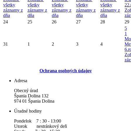
všetky
všetky
všetky
všetky
všetky
22.
záznamy z
záznamy z
záznamy z
záznamy z
záznamy z
Zob
dňa
dňa
dňa
dňa
dňa
záz
24
25
26
27
28
29
5
1
Mo
31
1
2
3
4
Met
6.r
Zob
záz
Ochrana osobných údajov
Adresa
Obecný úrad
Špania Dolina 132
974 01 Špania Dolina
Úradné hodiny
Pondelok 7 : 30 - 13:00
Utorok nestránkový deň