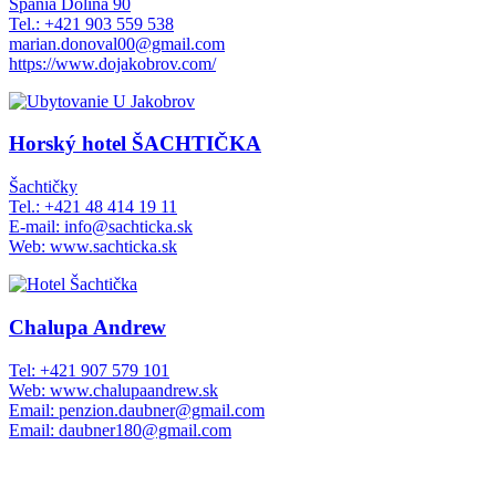
Špania Dolina 90
Tel.: +421 903 559 538
marian.donoval00@gmail.com
https://www.dojakobrov.com/
Horský hotel ŠACHTIČKA
Šachtičky
Tel.: +421 48 414 19 11
E-mail: info@sachticka.sk
Web: www.sachticka.sk
Chalupa Andrew
Tel: +421 907 579 101
Web: www.chalupaandrew.sk
Email: penzion.daubner@gmail.com
Email: daubner180@gmail.com