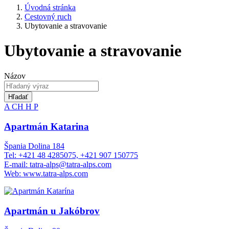
Úvodná stránka
Cestovný ruch
Ubytovanie a stravovanie
Ubytovanie a stravovanie
Názov
Hľadať
A
CH
H
P
Apartmán Katarina
Špania Dolina 184
Tel: +421 48 4285075, +421 907 150775
E-mail: tatra-alps@tatra-alps.com
Web: www.tatra-alps.com
Apartmán u Jakóbrov