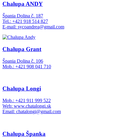
Chalupa ANDY
Špania Dolina č. 187
Tel.: +421 918 514 827
E-mail: sycoandrea@gmail.com
Chalupa Grant
Špania Dolina č. 106
Mob.: +421 908 041 710
Chalupa Longi
Mob.: +421 911 999 522
Web: www.chatalongi.sk
Email: chatalongi@gmail.com
Chalupa Španka