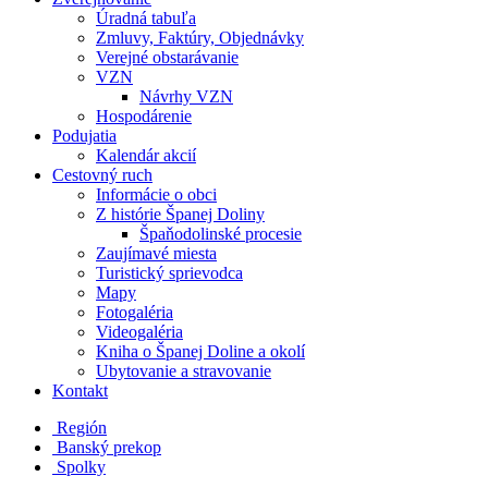
Úradná tabuľa
Zmluvy, Faktúry, Objednávky
Verejné obstarávanie
VZN
Návrhy VZN
Hospodárenie
Podujatia
Kalendár akcií
Cestovný ruch
Informácie o obci
Z histórie Španej Doliny
Špaňodolinské procesie
Zaujímavé miesta
Turistický sprievodca
Mapy
Fotogaléria
Videogaléria
Kniha o Španej Doline a okolí
Ubytovanie a stravovanie
Kontakt
Región
Banský prekop
Spolky