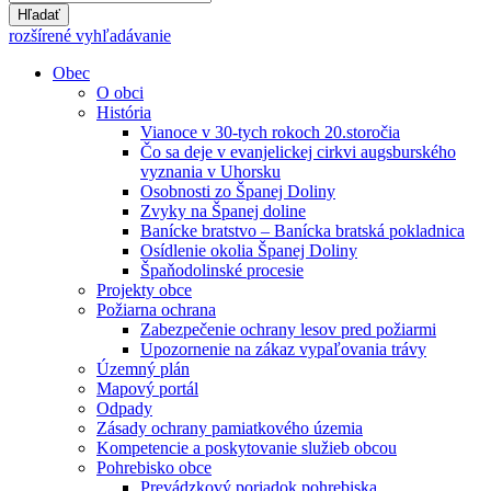
Hľadať
rozšírené vyhľadávanie
Obec
O obci
História
Vianoce v 30-tych rokoch 20.storočia
Čo sa deje v evanjelickej cirkvi augsburského
vyznania v Uhorsku
Osobnosti zo Španej Doliny
Zvyky na Španej doline
Banícke bratstvo – Banícka bratská pokladnica
Osídlenie okolia Španej Doliny
Špaňodolinské procesie
Projekty obce
Požiarna ochrana
Zabezpečenie ochrany lesov pred požiarmi
Upozornenie na zákaz vypaľovania trávy
Územný plán
Mapový portál
Odpady
Zásady ochrany pamiatkového územia
Kompetencie a poskytovanie služieb obcou
Pohrebisko obce
Prevádzkový poriadok pohrebiska