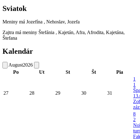
Sviatok
Meniny má
Jozefína
, Nehoslav, Jozefa
Zajtra má meniny
Štefánia
, Kajetán, Afra, Afrodita, Kajetána,
Štefana
Kalendár
August
2026
Po
Ut
St
Št
Pia
1
1
Šp
27
28
29
30
31
13.
Zob
záz
8
2
No
tur
Fa