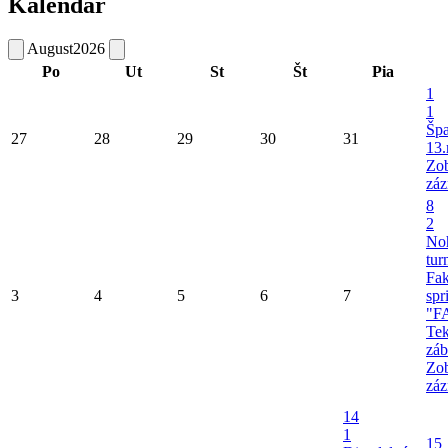
Kalendár
August
2026
Po
Ut
St
Št
Pia
1
1
Šp
27
28
29
30
31
13.
Zob
záz
8
2
No
tur
Fa
3
4
5
6
7
spr
"F
Tek
záb
Zob
záz
14
1
15