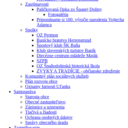
Zaujímavosti
Paličkovaná čipka zo Španej Doliny
Fotogaléria
Pripomíname si 100. výročie narodenia Vojtecha
Adamca
Spolky
OZ Permon
Banícke bratstvo Herrengrund
Športový klub ŠK Baňa
Klub slovenských turistov Baník
Diecézne centrum mládeže Maják
SZPB
OZ Špaňodolinská historická škola
ZVYKY A TRADÍCIE - občianske združenie
Komunitný plán sociálnych služieb
Plán rozvoja obce
Oznamy farnosti Uľanka
Samospráva
Starosta obce
Obecné zastupiteľstvo
Zápisnice a uznesenia
Tlačivá a žiadosti
Ochrana osobných údajov
Správy obecného úradu
Zverejňovanie