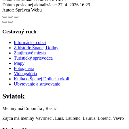
Dátum poslednej aktualizácie:
27. 4. 2026 16:29
Autor:
Správca Webu
Cestovný ruch
Informácie o obci
Z histórie Španej Doliny
Zaujímavé miesta
Turistický sprievodca
Mapy
Fotogaléria
Videogaléria
Kniha o Španej Doline a okolí
Ubytovanie a stravovanie
Sviatok
Meniny má
Ľubomíra
, Rastic
Zajtra má meniny
Vavrinec
, Lars, Laurenc, Laurus, Lorenc, Vavro