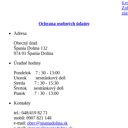
6.r
Zob
záz
Ochrana osobných údajov
Adresa
Obecný úrad
Špania Dolina 132
974 01 Špania Dolina
Úradné hodiny
Pondelok 7 : 30 - 13:00
Utorok nestránkový deň
Streda 7 : 30 - 15:30
Štvrtok nestránkový deň
Piatok 7 : 30 - 13:00
Kontakty
tel.: 048/419 82 71
mobil: 0907 821 148
e-mail:
obec@spaniadolina.sk