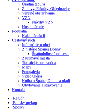
Úradná tabuľa
Zmluvy, Faktúry, Objednávky
Verejné obstarávanie
VZN
Návrhy VZN
Hospodárenie
Podujatia
Kalendár akcií
Cestovný ruch
Informácie o obci
Z histórie Španej Doliny
Špaňodolinské procesie
Zaujímavé miesta
Turistický sprievodca
Mapy
Fotogaléria
Videogaléria
Kniha o Španej Doline a okolí
Ubytovanie a stravovanie
Kontakt
Región
Banský prekop
Spolky