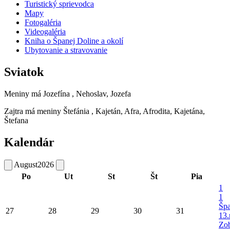
Turistický sprievodca
Mapy
Fotogaléria
Videogaléria
Kniha o Španej Doline a okolí
Ubytovanie a stravovanie
Sviatok
Meniny má
Jozefína
, Nehoslav, Jozefa
Zajtra má meniny
Štefánia
, Kajetán, Afra, Afrodita, Kajetána,
Štefana
Kalendár
August
2026
Po
Ut
St
Št
Pia
1
1
Šp
27
28
29
30
31
13.
Zob