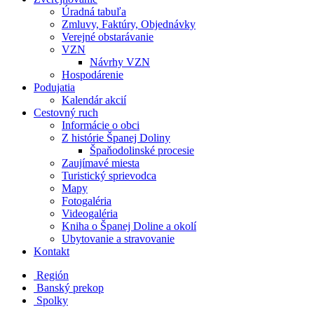
Úradná tabuľa
Zmluvy, Faktúry, Objednávky
Verejné obstarávanie
VZN
Návrhy VZN
Hospodárenie
Podujatia
Kalendár akcií
Cestovný ruch
Informácie o obci
Z histórie Španej Doliny
Špaňodolinské procesie
Zaujímavé miesta
Turistický sprievodca
Mapy
Fotogaléria
Videogaléria
Kniha o Španej Doline a okolí
Ubytovanie a stravovanie
Kontakt
Región
Banský prekop
Spolky