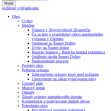
Hľadať
rozšírené vyhľadávanie
Obec
O obci
História
Vianoce v 30-tych rokoch 20.storočia
Čo sa deje v evanjelickej cirkvi augsburského
vyznania v Uhorsku
Osobnosti zo Španej Doliny
Zvyky na Španej doline
Banícke bratstvo – Banícka bratská pokladnica
Osídlenie okolia Španej Doliny
Špaňodolinské procesie
Projekty obce
Požiarna ochrana
Zabezpečenie ochrany lesov pred požiarmi
Upozornenie na zákaz vypaľovania trávy
Územný plán
Mapový portál
Odpady
Zásady ochrany pamiatkového územia
Kompetencie a poskytovanie služieb obcou
Pohrebisko obce
Prevádzkový poriadok pohrebiska