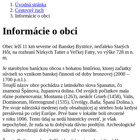
Úvodná stránka
Cestovný ruch
Informácie o obci
Informácie o obci
Obec leží 11 km severne od Banskej Bystrice, neďaleko Starých
Hôr, na rozhraní Nízkych Tatier a Veľkej Fatry, vo výške 728 m n.
m.
Je starobylou baníckou obcou s bohatou históriou, ktorej začiatky
súviseli so vznikom banskej činnosti od doby bronzovej (2000 –
1700 p.n.l.).
Terajší názov obce pochádza z latinského slova Spanatus, čo
znamená Špánova, županova dolina. Od svojich počiatkov mala
rôzne pomenovania: Montania (1263), neskôr Grueb (1458), Valis,
Dominorum, Herrengrund (1535), Úrvölgy, Baňa, Španá Dolina.).
Pre svoje náleziská medenej rudy obsahujúcej aj striebro bola kedysi
preslávená po celej Európe. Prvé bane v lokalite boli otvorené
v roku 1006. Tento údaj sa nedá historicky overiť, je však
nepochybné, že ruda sa tu dobývala dávno predtým. Archeologické
nálezy potvrdzujú dobývanie rudy už v eneolite.