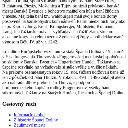
Špania Dolina, spolu s ďalšími baníckymi osadami Staré Hory,
Richtárová, Piesky, Moštenica a Tajov priniesli prívlastok banská
mestu Banská Bystrica a bohatstvo majiteľom hút a baní žijúcich
v meste. Majitelia baní tzv. waldbürgeri mali svoje bohaté domy
postavené na banskobystrickom námestí. Patrili medzi nich rody ako
napr. Karoli , Jung, Ernst, Königsberger, Mühlstein, Kolmann,
Lang. Ich ťažiarske práva – vyhľadávať a ťažiť zlato, striebro
a ostatné kovy na celom území Zvolenskej župy – boli deklarované
výnosom Bélu IV už v r. 1242.
Lokalitou Európskeho významu sa stala Špania Dolina v 15. storočí
v čase fungovania Thurzovsko-Fuggerovskej mediarskej spoločnosti
so sídlom v Banskej Bystrici – Ungarischer Handel. Ťažiarstvo sa
úspešne rozvíjalo no vyžadovalo si stále vyššie a vyššie náklady.
Na prelome osemdesiatych rokov 15. stor. ťažiari udržovali bane už
len z pôžičiek od Jána Thurzu. V rokoch 1494 – 1496 zakúpil alebo
ako náhradu dlhov prebral Ján Thurzo, s podporou
hornonemeckého kapitálu rodiny Fuggerovcov, všetky bane
súkromných ťažiarov na Starých Horách, Pieskoch a Španej Doline.
Cestovný ruch
Informácie o obci
Z histórie Španej Doliny
Zaujímavé miesta