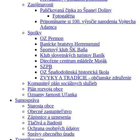
Zaujímavosti
Paličkovaná čipka zo Španej Doliny
Fotogaléria
Pripomíname si 100. výročie narodenia Vojtecha
Adamca
Spolky
OZ Permon
Banícke bratstvo Herrengrund
Športový klub ŠK Baňa
Klub slovenských turistov Baník
Diecézne centrum mládeže Maják
SZPB
OZ Špaňodolinská historická škola
ZVYKY A TRADÍCIE - občianske združenie
Komunitný plán sociálnych služieb
Plán rozvoja obce
Oznamy farnosti Uľanka
Samospráva
Starosta obce
Obecné zastupiteľstvo
Zápisnice a uznesenia
Tlačivá a žiadosti
Ochrana osobných údajov
Správy obecného úradu
Zverejňovanie