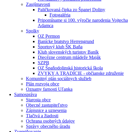
Zaujímavosti
Paličkovaná čipka zo Španej Doliny
Fotogaléria
Pripomíname si 100. výročie narodenia Vojtecha
Adamca
Spolky
OZ Permon
Banícke bratstvo Herrengrund
Športový klub ŠK Baňa
Klub slovenských turistov Baník
Diecézne centrum mládeže Maják
SZPB
OZ Špaňodolinská historická škola
ZVYKY A TRADÍCIE - občianske združenie
Komunitný plán sociálnych služieb
Plán rozvoja obce
Oznamy farnosti Uľanka
Samospráva
Starosta obce
Obecné zastupiteľstvo
Zápisnice a uznesenia
Tlačivá a žiadosti
Ochrana osobných údajov
Správy obecného úradu
Zverejňovanie