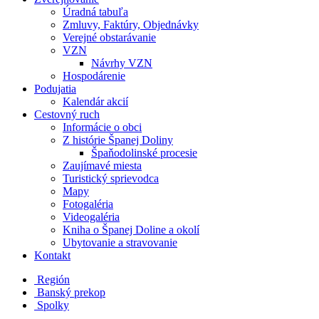
Úradná tabuľa
Zmluvy, Faktúry, Objednávky
Verejné obstarávanie
VZN
Návrhy VZN
Hospodárenie
Podujatia
Kalendár akcií
Cestovný ruch
Informácie o obci
Z histórie Španej Doliny
Špaňodolinské procesie
Zaujímavé miesta
Turistický sprievodca
Mapy
Fotogaléria
Videogaléria
Kniha o Španej Doline a okolí
Ubytovanie a stravovanie
Kontakt
Región
Banský prekop
Spolky