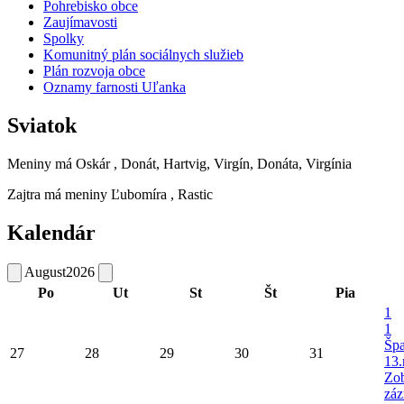
Pohrebisko obce
Zaujímavosti
Spolky
Komunitný plán sociálnych služieb
Plán rozvoja obce
Oznamy farnosti Uľanka
Sviatok
Meniny má
Oskár
, Donát, Hartvig, Virgín, Donáta, Virgínia
Zajtra má meniny
Ľubomíra
, Rastic
Kalendár
August
2026
Po
Ut
St
Št
Pia
1
1
Šp
27
28
29
30
31
13.
Zob
záz