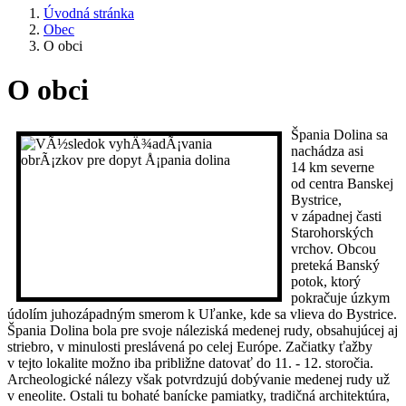
Úvodná stránka
Obec
O obci
O obci
Špania Dolina sa
nachádza asi
14 km severne
od centra Banskej
Bystrice,
v západnej časti
Starohorských
vrchov. Obcou
preteká Banský
potok, ktorý
pokračuje úzkym
údolím juhozápadným smerom k Uľanke, kde sa vlieva do Bystrice.
Špania Dolina bola pre svoje náleziská medenej rudy, obsahujúcej aj
striebro, v minulosti preslávená po celej Európe. Začiatky ťažby
v tejto lokalite možno iba približne datovať do 11. - 12. storočia.
Archeologické nálezy však potvrdzujú dobývanie medenej rudy už
v eneolite. Ostali tu bohaté banícke pamiatky, tradičná architektúra,