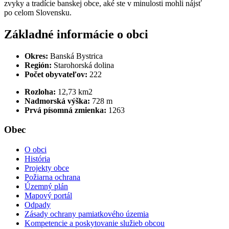
zvyky a tradície banskej obce, aké ste v minulosti mohli nájsť
po celom Slovensku.
Základné informácie o obci
Okres:
Banská Bystrica
Región:
Starohorská dolina
Počet obyvateľov:
222
Rozloha:
12,73 km2
Nadmorská výška:
728 m
Prvá písomná zmienka:
1263
Obec
O obci
História
Projekty obce
Požiarna ochrana
Územný plán
Mapový portál
Odpady
Zásady ochrany pamiatkového územia
Kompetencie a poskytovanie služieb obcou