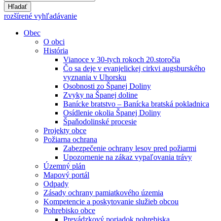
Hľadať
rozšírené vyhľadávanie
Obec
O obci
História
Vianoce v 30-tych rokoch 20.storočia
Čo sa deje v evanjelickej cirkvi augsburského
vyznania v Uhorsku
Osobnosti zo Španej Doliny
Zvyky na Španej doline
Banícke bratstvo – Banícka bratská pokladnica
Osídlenie okolia Španej Doliny
Špaňodolinské procesie
Projekty obce
Požiarna ochrana
Zabezpečenie ochrany lesov pred požiarmi
Upozornenie na zákaz vypaľovania trávy
Územný plán
Mapový portál
Odpady
Zásady ochrany pamiatkového územia
Kompetencie a poskytovanie služieb obcou
Pohrebisko obce
Prevádzkový poriadok pohrebiska