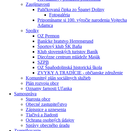
Zaujímavosti
Paličkovaná čipka zo Španej Doliny
Fotogaléria
Pripomíname si 100. výročie narodenia Vojtecha
Adamca
Spolky
OZ Permon
Banícke bratstvo Herrengrund
Športový klub ŠK Baňa
Klub slovenských turistov Baník
Diecézne centrum mládeže Maják
SZPB
OZ Špaňodolinská historická škola
ZVYKY A TRADÍCIE - občianske združenie
Komunitný plán sociálnych služieb
Plán rozvoja obce
Oznamy farnosti Uľanka
Samospráva
Starosta obce
Obecné zastupiteľstvo
Zápisnice a uznesenia
Tlačivá a žiadosti
Ochrana osobných údajov
Správy obecného úradu
Zverejňovanie