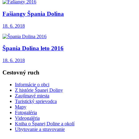
Fašiangy Špania Dolina
18. 6. 2018
Špania Dolina leto 2016
18. 6. 2018
Cestovný ruch
Informácie o obci
Z histórie Španej Doliny
Zaujímavé miesta
Turistický sprievodca
Mapy
Fotogaléria
Videogaléria
Kniha o Španej Doline a okolí
Ubytovanie a stravovanie