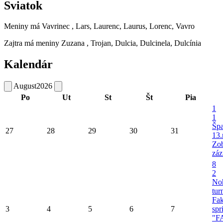
Sviatok
Meniny má
Vavrinec
, Lars, Laurenc, Laurus, Lorenc, Vavro
Zajtra má meniny
Zuzana
, Trojan, Dulcia, Dulcinela, Dulcínia
Kalendár
August
2026
Po
Ut
St
Št
Pia
1
1
Šp
27
28
29
30
31
13.
Zob
záz
8
2
No
tur
Fa
3
4
5
6
7
spr
"F