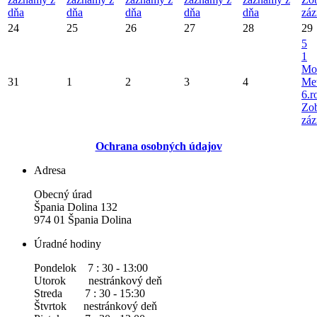
dňa
dňa
dňa
dňa
dňa
záz
24
25
26
27
28
29
5
1
Mo
31
1
2
3
4
Met
6.r
Zob
záz
Ochrana osobných údajov
Adresa
Obecný úrad
Špania Dolina 132
974 01 Špania Dolina
Úradné hodiny
Pondelok 7 : 30 - 13:00
Utorok nestránkový deň
Streda 7 : 30 - 15:30
Štvrtok nestránkový deň