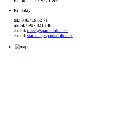
Piatok 7 : 30 - 13:00
Kontakty
tel.: 048/419 82 71
mobil: 0907 821 148
e-mail:
obec@spaniadolina.sk
e-mail:
starosta@spaniadolina.sk