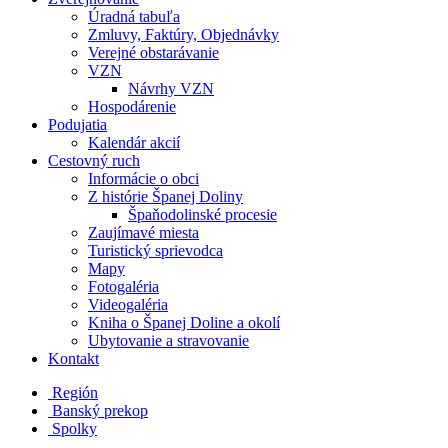
Úradná tabuľa
Zmluvy, Faktúry, Objednávky
Verejné obstarávanie
VZN
Návrhy VZN
Hospodárenie
Podujatia
Kalendár akcií
Cestovný ruch
Informácie o obci
Z histórie Španej Doliny
Špaňodolinské procesie
Zaujímavé miesta
Turistický sprievodca
Mapy
Fotogaléria
Videogaléria
Kniha o Španej Doline a okolí
Ubytovanie a stravovanie
Kontakt
Región
Banský prekop
Spolky