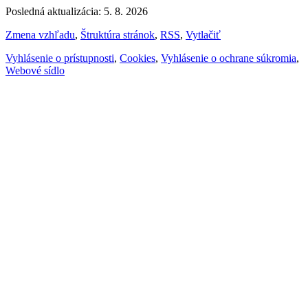
Posledná aktualizácia: 5. 8. 2026
Zmena vzhľadu
,
Štruktúra stránok
,
RSS
,
Vytlačiť
Vyhlásenie o prístupnosti
,
Cookies
,
Vyhlásenie o ochrane súkromia
,
Webové sídlo