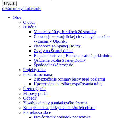
Hľadať
rozšírené vyhľadávanie
Obec
O obci
História
Vianoce v 30-tych rokoch 20.storočia
Čo sa deje v evanjelickej cirkvi augsburského
vyznania v Uhorsku
Osobnosti zo Španej Doliny
Zvyky na Španej doline
Banícke bratstvo – Banícka bratská pokladnica
Osídlenie okolia Španej Doliny
Špaňodolinské procesie
Projekty obce
Požiarna ochrana
Zabezpečenie ochrany lesov pred požiarmi
Upozornenie na zákaz vypaľovania trávy
Územný plán
Mapový portál
Odpady
Zásady ochrany pamiatkového územia
Kompetencie a poskytovanie služieb obcou
Pohrebisko obce
Prevádzkový poriadok pohrebiska