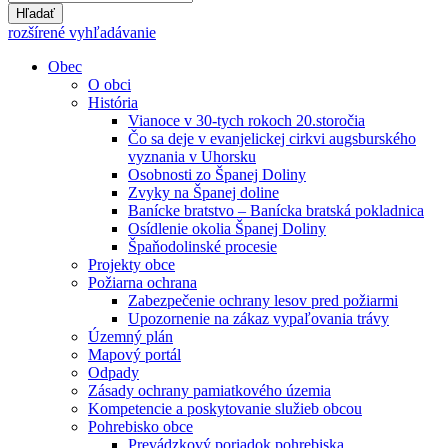
Hľadať
rozšírené vyhľadávanie
Obec
O obci
História
Vianoce v 30-tych rokoch 20.storočia
Čo sa deje v evanjelickej cirkvi augsburského
vyznania v Uhorsku
Osobnosti zo Španej Doliny
Zvyky na Španej doline
Banícke bratstvo – Banícka bratská pokladnica
Osídlenie okolia Španej Doliny
Špaňodolinské procesie
Projekty obce
Požiarna ochrana
Zabezpečenie ochrany lesov pred požiarmi
Upozornenie na zákaz vypaľovania trávy
Územný plán
Mapový portál
Odpady
Zásady ochrany pamiatkového územia
Kompetencie a poskytovanie služieb obcou
Pohrebisko obce
Prevádzkový poriadok pohrebiska