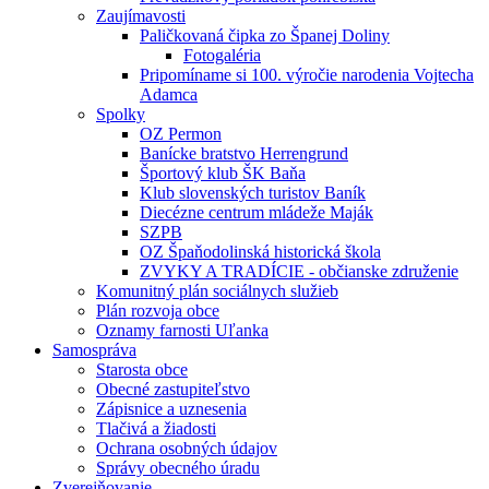
Zaujímavosti
Paličkovaná čipka zo Španej Doliny
Fotogaléria
Pripomíname si 100. výročie narodenia Vojtecha
Adamca
Spolky
OZ Permon
Banícke bratstvo Herrengrund
Športový klub ŠK Baňa
Klub slovenských turistov Baník
Diecézne centrum mládeže Maják
SZPB
OZ Špaňodolinská historická škola
ZVYKY A TRADÍCIE - občianske združenie
Komunitný plán sociálnych služieb
Plán rozvoja obce
Oznamy farnosti Uľanka
Samospráva
Starosta obce
Obecné zastupiteľstvo
Zápisnice a uznesenia
Tlačivá a žiadosti
Ochrana osobných údajov
Správy obecného úradu
Zverejňovanie