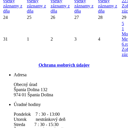
všetky
všetky
všetky
všetky
všetky
22.
záznamy z
záznamy z
záznamy z
záznamy z
záznamy z
Zob
dňa
dňa
dňa
dňa
dňa
záz
24
25
26
27
28
29
5
1
Mo
31
1
2
3
4
Met
6.r
Zob
záz
Ochrana osobných údajov
Adresa
Obecný úrad
Špania Dolina 132
974 01 Špania Dolina
Úradné hodiny
Pondelok 7 : 30 - 13:00
Utorok nestránkový deň
Streda 7 : 30 - 15:30