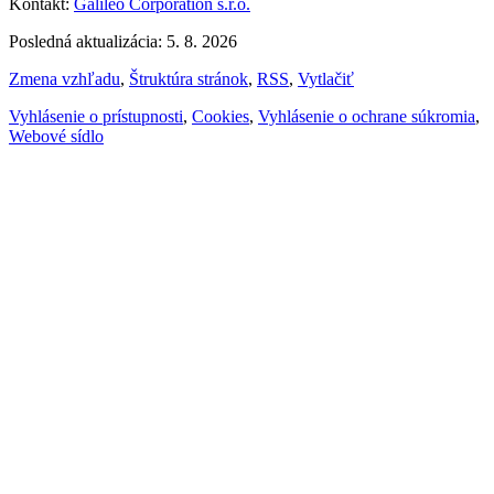
Kontakt:
Galileo Corporation s.r.o.
Posledná aktualizácia: 5. 8. 2026
Zmena vzhľadu
,
Štruktúra stránok
,
RSS
,
Vytlačiť
Vyhlásenie o prístupnosti
,
Cookies
,
Vyhlásenie o ochrane súkromia
,
Webové sídlo