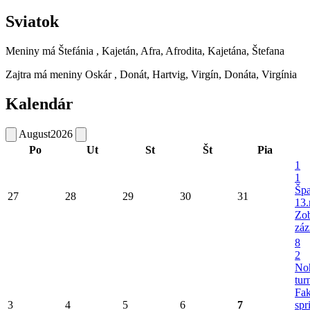
Sviatok
Meniny má
Štefánia
, Kajetán, Afra, Afrodita, Kajetána, Štefana
Zajtra má meniny
Oskár
, Donát, Hartvig, Virgín, Donáta, Virgínia
Kalendár
August
2026
Po
Ut
St
Št
Pia
1
1
Šp
27
28
29
30
31
13.
Zob
záz
8
2
No
tur
Fa
3
4
5
6
7
spr