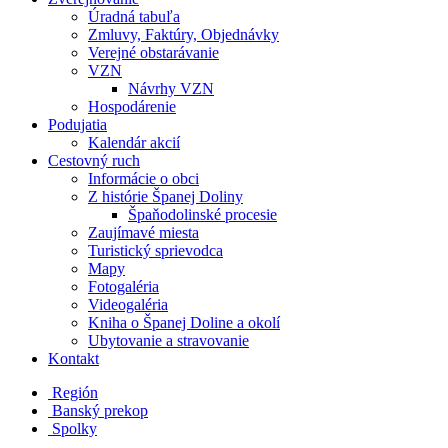
Úradná tabuľa
Zmluvy, Faktúry, Objednávky
Verejné obstarávanie
VZN
Návrhy VZN
Hospodárenie
Podujatia
Kalendár akcií
Cestovný ruch
Informácie o obci
Z histórie Španej Doliny
Špaňodolinské procesie
Zaujímavé miesta
Turistický sprievodca
Mapy
Fotogaléria
Videogaléria
Kniha o Španej Doline a okolí
Ubytovanie a stravovanie
Kontakt
Región
Banský prekop
Spolky