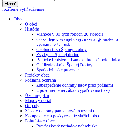
Hľadať
rozšírené vyhľadávanie
Obec
O obci
História
Vianoce v 30-tych rokoch 20.storočia
Čo sa deje v evanjelickej cirkvi augsburského
vyznania v Uhorsku
Osobnosti zo Španej Doliny
Zvyky na Španej doline
Banícke bratstvo – Banícka bratská pokladnica
Osídlenie okolia Španej Doliny
Špaňodolinské procesie
Projekty obce
Požiarna ochrana
Zabezpečenie ochrany lesov pred požiarmi
Upozornenie na zákaz vypaľovania trávy
Územný plán
Mapový portál
Odpady
Zásady ochrany pamiatkového územia
Kompetencie a poskytovanie služieb obcou
Pohrebisko obce
Prevádzkový poriadok pohrebiska