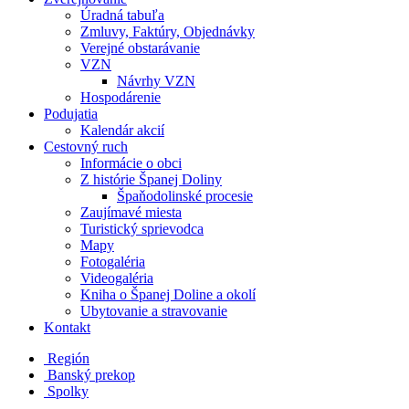
Úradná tabuľa
Zmluvy, Faktúry, Objednávky
Verejné obstarávanie
VZN
Návrhy VZN
Hospodárenie
Podujatia
Kalendár akcií
Cestovný ruch
Informácie o obci
Z histórie Španej Doliny
Špaňodolinské procesie
Zaujímavé miesta
Turistický sprievodca
Mapy
Fotogaléria
Videogaléria
Kniha o Španej Doline a okolí
Ubytovanie a stravovanie
Kontakt
Región
Banský prekop
Spolky