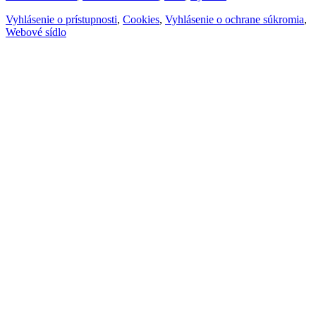
Vyhlásenie o prístupnosti
,
Cookies
,
Vyhlásenie o ochrane súkromia
,
Webové sídlo