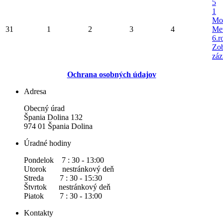
5
1
Mo
31
1
2
3
4
Met
6.r
Zob
záz
Ochrana osobných údajov
Adresa
Obecný úrad
Špania Dolina 132
974 01 Špania Dolina
Úradné hodiny
Pondelok 7 : 30 - 13:00
Utorok nestránkový deň
Streda 7 : 30 - 15:30
Štvrtok nestránkový deň
Piatok 7 : 30 - 13:00
Kontakty