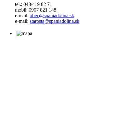
tel.: 048/419 82 71
mobil: 0907 821 148
e-mail:
obec@spaniadolina.sk
e-mail:
starosta@spaniadolina.sk