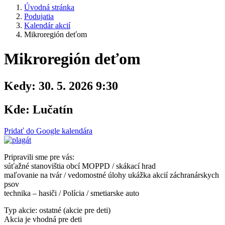
Úvodná stránka
Podujatia
Kalendár akcií
Mikroregión deťom
Mikroregión deťom
Kedy:
30. 5. 2026 9:30
Kde:
Lučatín
Pridať do Google kalendára
Pripravili sme pre vás:
súťažné stanovištia obcí MOPPD / skákací hrad
maľovanie na tvár / vedomostné úlohy ukážka akcií záchranárskych
psov
technika – hasiči / Polícia / smetiarske auto
Typ akcie: ostatné (akcie pre deti)
Akcia je vhodná pre deti