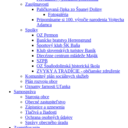
Zaujímavosti
Paličkovaná čipka zo Španej Doliny
Fotogaléria
Pripomíname si 100. výročie narodenia Vojtecha
Adamca
Spolky
OZ Permon
Banícke bratstvo Herrengrund
Športový klub ŠK Baňa
Klub slovenských turistov Baník
Diecézne centrum mládeže Maják
SZPB
OZ Špaňodolinská historická škola
ZVYKY A TRADÍCIE - občianske združenie
Komunitný plán sociálnych služieb
Plán rozvoja obce
Oznamy farnosti Uľanka
Samospráva
Starosta obce
Obecné zastupiteľstvo
Zápisnice a uznesenia
Tlačivá a žiadosti
Ochrana osobných údajov
Správy obecného úradu
Zverejňovanie