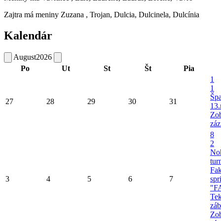
Zajtra má meniny
Zuzana
, Trojan, Dulcia, Dulcinela, Dulcínia
Kalendár
August
2026
Po
Ut
St
Št
Pia
1
1
Šp
27
28
29
30
31
13.
Zob
záz
8
2
No
tur
Fa
3
4
5
6
7
spr
"F
Tek
záb
Zob