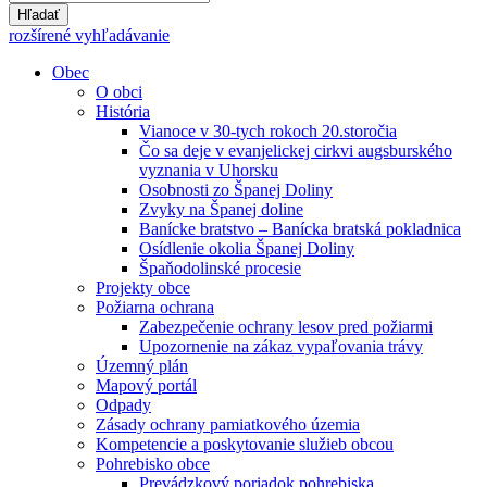
Hľadať
rozšírené vyhľadávanie
Obec
O obci
História
Vianoce v 30-tych rokoch 20.storočia
Čo sa deje v evanjelickej cirkvi augsburského
vyznania v Uhorsku
Osobnosti zo Španej Doliny
Zvyky na Španej doline
Banícke bratstvo – Banícka bratská pokladnica
Osídlenie okolia Španej Doliny
Špaňodolinské procesie
Projekty obce
Požiarna ochrana
Zabezpečenie ochrany lesov pred požiarmi
Upozornenie na zákaz vypaľovania trávy
Územný plán
Mapový portál
Odpady
Zásady ochrany pamiatkového územia
Kompetencie a poskytovanie služieb obcou
Pohrebisko obce
Prevádzkový poriadok pohrebiska