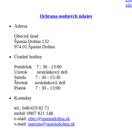
záz
Ochrana osobných údajov
Adresa
Obecný úrad
Špania Dolina 132
974 01 Špania Dolina
Úradné hodiny
Pondelok 7 : 30 - 13:00
Utorok nestránkový deň
Streda 7 : 30 - 15:30
Štvrtok nestránkový deň
Piatok 7 : 30 - 13:00
Kontakty
tel.: 048/419 82 71
mobil: 0907 821 148
e-mail:
obec@spaniadolina.sk
e-mail:
starosta@spaniadolina.sk