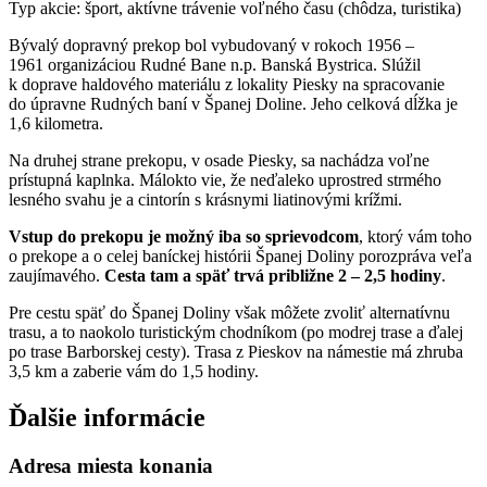
Typ akcie: šport, aktívne trávenie voľného času (chôdza, turistika)
Bývalý dopravný
prekop
bol vybudovaný v rokoch 1956 –
1961 organizáciou Rudné Bane n.p. Banská Bystrica. Slúžil
k doprave haldového materiálu z lokality Piesky na spracovanie
do úpravne Rudných baní v Španej Doline. Jeho celková dĺžka je
1,6 kilometra.
Na druhej strane
prekop
u, v osade Piesky, sa nachádza voľne
prístupná kaplnka. Málokto vie, že neďaleko uprostred strmého
lesného svahu je a cintorín s krásnymi liatinovými krížmi.
Vstup do
prekop
u je možný iba so sprievodcom
, ktorý vám toho
o
prekop
e a o celej baníckej histórii Španej Doliny porozpráva veľa
zaujímavého.
Cesta tam a späť trvá približne 2 – 2,5 hodiny
.
Pre cestu späť do Španej Doliny však môžete zvoliť alternatívnu
trasu, a to naokolo turistickým chodníkom (po modrej trase a ďalej
po trase Barborskej cesty). Trasa z Pieskov na námestie má zhruba
3,5 km a zaberie vám do 1,5 hodiny.
Ďalšie informácie
Adresa miesta konania