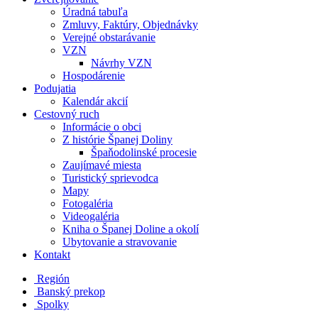
Úradná tabuľa
Zmluvy, Faktúry, Objednávky
Verejné obstarávanie
VZN
Návrhy VZN
Hospodárenie
Podujatia
Kalendár akcií
Cestovný ruch
Informácie o obci
Z histórie Španej Doliny
Špaňodolinské procesie
Zaujímavé miesta
Turistický sprievodca
Mapy
Fotogaléria
Videogaléria
Kniha o Španej Doline a okolí
Ubytovanie a stravovanie
Kontakt
Región
Banský prekop
Spolky