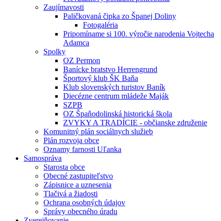
Zaujímavosti
Paličkovaná čipka zo Španej Doliny
Fotogaléria
Pripomíname si 100. výročie narodenia Vojtecha
Adamca
Spolky
OZ Permon
Banícke bratstvo Herrengrund
Športový klub ŠK Baňa
Klub slovenských turistov Baník
Diecézne centrum mládeže Maják
SZPB
OZ Špaňodolinská historická škola
ZVYKY A TRADÍCIE - občianske združenie
Komunitný plán sociálnych služieb
Plán rozvoja obce
Oznamy farnosti Uľanka
Samospráva
Starosta obce
Obecné zastupiteľstvo
Zápisnice a uznesenia
Tlačivá a žiadosti
Ochrana osobných údajov
Správy obecného úradu
Zverejňovanie