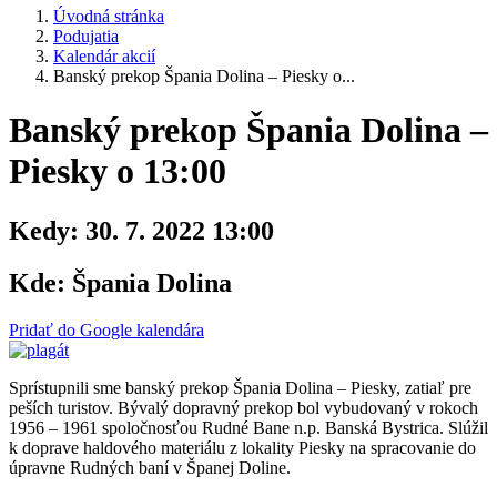
Úvodná stránka
Podujatia
Kalendár akcií
Banský prekop Špania Dolina – Piesky o...
Banský prekop Špania Dolina –
Piesky o 13:00
Kedy:
30. 7. 2022 13:00
Kde:
Špania Dolina
Pridať do Google kalendára
Sprístupnili sme banský
prekop
Špania Dolina – Piesky, zatiaľ pre
peších turistov. Bývalý dopravný
prekop
bol vybudovaný v rokoch
1956 – 1961 spoločnosťou Rudné Bane n.p. Banská Bystrica. Slúžil
k doprave haldového materiálu z lokality Piesky na spracovanie do
úpravne Rudných baní v Španej Doline.