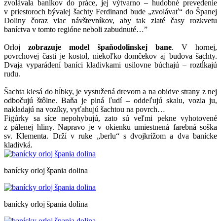
zvolávala baníkov do práce, jej výtvarno – hudobné prevedenie
v priestoroch bývalej šachty Ferdinand bude „zvolávať“ do Španej
Doliny čoraz viac návštevníkov, aby tak zlaté časy rozkvetu
baníctva v tomto regióne neboli zabudnuté…”
Orloj
zobrazuje model špaňodolinskej bane
. V hornej,
povrchovej časti je kostol, niekoľko domčekov aj budova šachty.
Dvaja vyparádení baníci kladivkami usilovne búchajú – roztĺkajú
rudu.
Šachta klesá do hĺbky, je vystužená drevom a na obidve strany z nej
odbočujú štôlne. Baňa je plná ľudí – oddeľujú skalu, vozia ju,
nakladajú na vozíky, vyťahujú šachtou na povrch…
Figúrky sa síce nepohybujú, zato sú veľmi pekne vyhotovené
z pálenej hliny. Napravo je v okienku umiestnená farebná soška
sv. Klementa. Drží v ruke „berlu“ s dvojkrížom a dva banícke
kladivká.
banícky orloj špania dolina
banícky orloj špania dolina