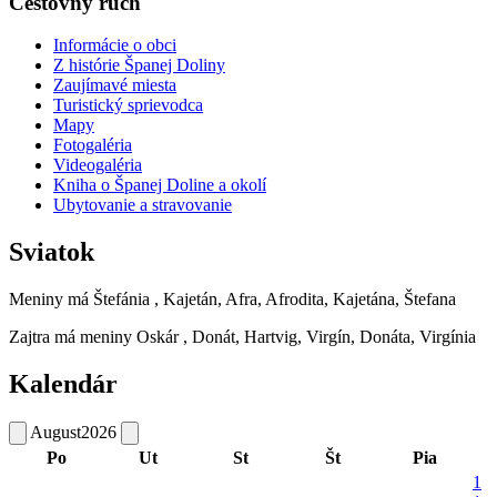
Cestovný ruch
Informácie o obci
Z histórie Španej Doliny
Zaujímavé miesta
Turistický sprievodca
Mapy
Fotogaléria
Videogaléria
Kniha o Španej Doline a okolí
Ubytovanie a stravovanie
Sviatok
Meniny má
Štefánia
, Kajetán, Afra, Afrodita, Kajetána, Štefana
Zajtra má meniny
Oskár
, Donát, Hartvig, Virgín, Donáta, Virgínia
Kalendár
August
2026
Po
Ut
St
Št
Pia
1