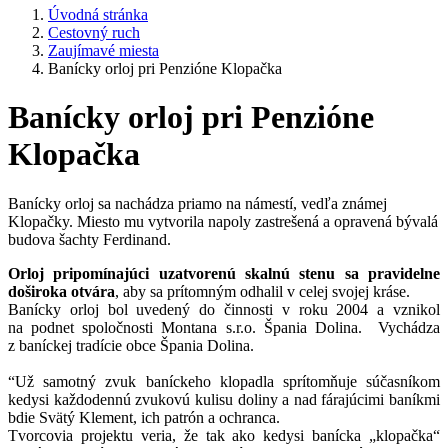
Úvodná stránka
Cestovný ruch
Zaujímavé miesta
Banícky orloj pri Penzióne Klopačka
Banícky orloj pri Penzióne
Klopačka
Banícky orloj sa nachádza priamo na námestí, vedľa známej
Klopačky. Miesto mu vytvorila napoly zastrešená a opravená bývalá
budova šachty Ferdinand.
Orloj pripomínajúci uzatvorenú skalnú stenu sa pravidelne
doširoka otvára
, aby sa prítomným odhalil v celej svojej kráse.
Banícky orloj bol uvedený do činnosti v roku 2004 a vznikol
na podnet spoločnosti Montana s.r.o. Špania Dolina. Vychádza
z baníckej tradície obce Špania Dolina.
“Už samotný zvuk baníckeho klopadla sprítomňuje súčasníkom
kedysi každodennú zvukovú kulisu doliny a nad fárajúcimi baníkmi
bdie Svätý Klement, ich patrón a ochranca.
Tvorcovia projektu veria, že tak ako kedysi banícka „klopačka“