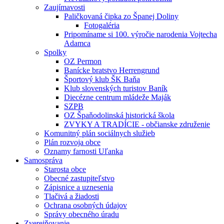
Zaujímavosti
Paličkovaná čipka zo Španej Doliny
Fotogaléria
Pripomíname si 100. výročie narodenia Vojtecha
Adamca
Spolky
OZ Permon
Banícke bratstvo Herrengrund
Športový klub ŠK Baňa
Klub slovenských turistov Baník
Diecézne centrum mládeže Maják
SZPB
OZ Špaňodolinská historická škola
ZVYKY A TRADÍCIE - občianske združenie
Komunitný plán sociálnych služieb
Plán rozvoja obce
Oznamy farnosti Uľanka
Samospráva
Starosta obce
Obecné zastupiteľstvo
Zápisnice a uznesenia
Tlačivá a žiadosti
Ochrana osobných údajov
Správy obecného úradu
Zverejňovanie