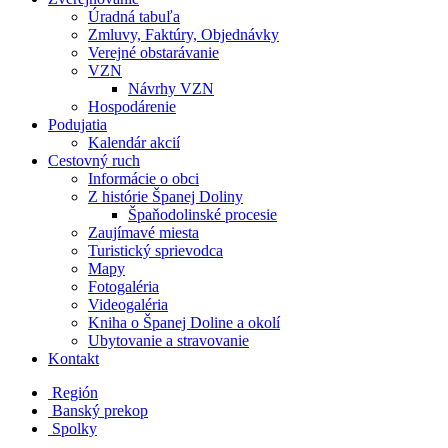
Úradná tabuľa
Zmluvy, Faktúry, Objednávky
Verejné obstarávanie
VZN
Návrhy VZN
Hospodárenie
Podujatia
Kalendár akcií
Cestovný ruch
Informácie o obci
Z histórie Španej Doliny
Špaňodolinské procesie
Zaujímavé miesta
Turistický sprievodca
Mapy
Fotogaléria
Videogaléria
Kniha o Španej Doline a okolí
Ubytovanie a stravovanie
Kontakt
Región
Banský prekop
Spolky