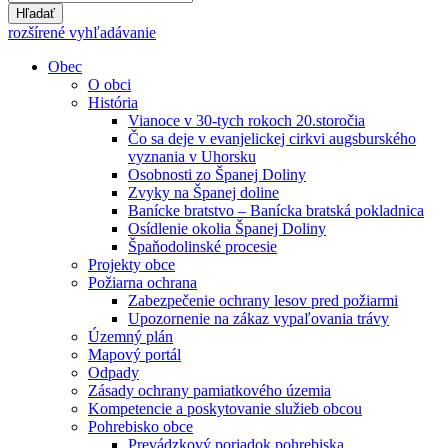
Hľadať
rozšírené vyhľadávanie
Obec
O obci
História
Vianoce v 30-tych rokoch 20.storočia
Čo sa deje v evanjelickej cirkvi augsburského
vyznania v Uhorsku
Osobnosti zo Španej Doliny
Zvyky na Španej doline
Banícke bratstvo – Banícka bratská pokladnica
Osídlenie okolia Španej Doliny
Špaňodolinské procesie
Projekty obce
Požiarna ochrana
Zabezpečenie ochrany lesov pred požiarmi
Upozornenie na zákaz vypaľovania trávy
Územný plán
Mapový portál
Odpady
Zásady ochrany pamiatkového územia
Kompetencie a poskytovanie služieb obcou
Pohrebisko obce
Prevádzkový poriadok pohrebiska