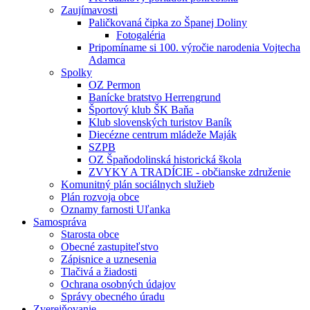
Zaujímavosti
Paličkovaná čipka zo Španej Doliny
Fotogaléria
Pripomíname si 100. výročie narodenia Vojtecha
Adamca
Spolky
OZ Permon
Banícke bratstvo Herrengrund
Športový klub ŠK Baňa
Klub slovenských turistov Baník
Diecézne centrum mládeže Maják
SZPB
OZ Špaňodolinská historická škola
ZVYKY A TRADÍCIE - občianske združenie
Komunitný plán sociálnych služieb
Plán rozvoja obce
Oznamy farnosti Uľanka
Samospráva
Starosta obce
Obecné zastupiteľstvo
Zápisnice a uznesenia
Tlačivá a žiadosti
Ochrana osobných údajov
Správy obecného úradu
Zverejňovanie