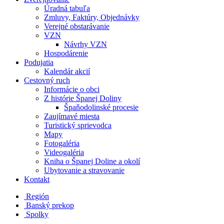
Úradná tabuľa
Zmluvy, Faktúry, Objednávky
Verejné obstarávanie
VZN
Návrhy VZN
Hospodárenie
Podujatia
Kalendár akcií
Cestovný ruch
Informácie o obci
Z histórie Španej Doliny
Špaňodolinské procesie
Zaujímavé miesta
Turistický sprievodca
Mapy
Fotogaléria
Videogaléria
Kniha o Španej Doline a okolí
Ubytovanie a stravovanie
Kontakt
Región
Banský prekop
Spolky