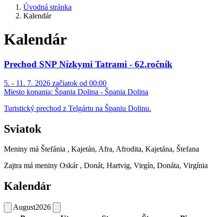
Úvodná stránka
Kalendár
Kalendár
Prechod SNP Nízkymi Tatrami - 62.ročník
5. - 11. 7. 2026 začiatok od 00:00
Miesto konania:
Špania Dolina - Špania Dolina
Turistický prechod z Telgártu na Španiu Dolinu.
Sviatok
Meniny má
Štefánia
, Kajetán, Afra, Afrodita, Kajetána, Štefana
Zajtra má meniny
Oskár
, Donát, Hartvig, Virgín, Donáta, Virgínia
Kalendár
August
2026