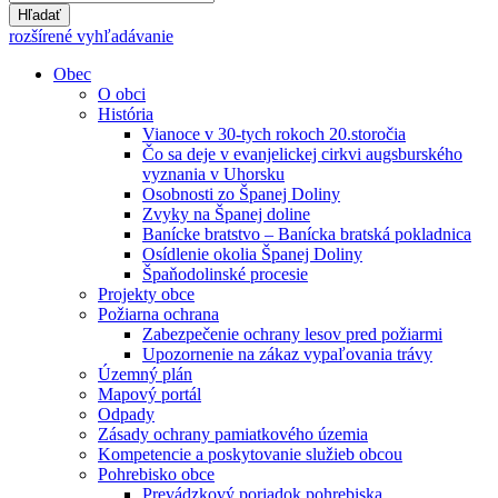
Hľadať
rozšírené vyhľadávanie
Obec
O obci
História
Vianoce v 30-tych rokoch 20.storočia
Čo sa deje v evanjelickej cirkvi augsburského
vyznania v Uhorsku
Osobnosti zo Španej Doliny
Zvyky na Španej doline
Banícke bratstvo – Banícka bratská pokladnica
Osídlenie okolia Španej Doliny
Špaňodolinské procesie
Projekty obce
Požiarna ochrana
Zabezpečenie ochrany lesov pred požiarmi
Upozornenie na zákaz vypaľovania trávy
Územný plán
Mapový portál
Odpady
Zásady ochrany pamiatkového územia
Kompetencie a poskytovanie služieb obcou
Pohrebisko obce
Prevádzkový poriadok pohrebiska