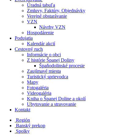
Úradná tabuľa
Zmluvy, Faktúry, Objednávky
Verejné obstarávanie
VZN
Návrhy VZN
Hospodárenie
Podujatia
Kalendár akcií
Cestovný ruch
Informácie o obci
Z histórie Španej Doliny
Špaňodolinské procesie
Zaujímavé miesta
Turistický sprievodca
Mapy
Fotogaléria
Videogaléria
Kniha o Španej Doline a okolí
Ubytovanie a stravovanie
Kontakt
Región
Banský prekop
Spolky