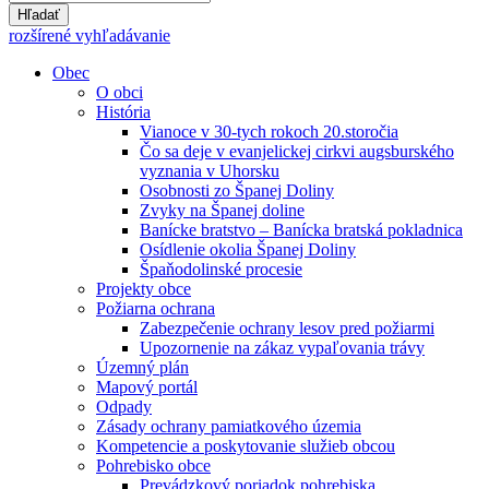
Hľadať
rozšírené vyhľadávanie
Obec
O obci
História
Vianoce v 30-tych rokoch 20.storočia
Čo sa deje v evanjelickej cirkvi augsburského
vyznania v Uhorsku
Osobnosti zo Španej Doliny
Zvyky na Španej doline
Banícke bratstvo – Banícka bratská pokladnica
Osídlenie okolia Španej Doliny
Špaňodolinské procesie
Projekty obce
Požiarna ochrana
Zabezpečenie ochrany lesov pred požiarmi
Upozornenie na zákaz vypaľovania trávy
Územný plán
Mapový portál
Odpady
Zásady ochrany pamiatkového územia
Kompetencie a poskytovanie služieb obcou
Pohrebisko obce
Prevádzkový poriadok pohrebiska