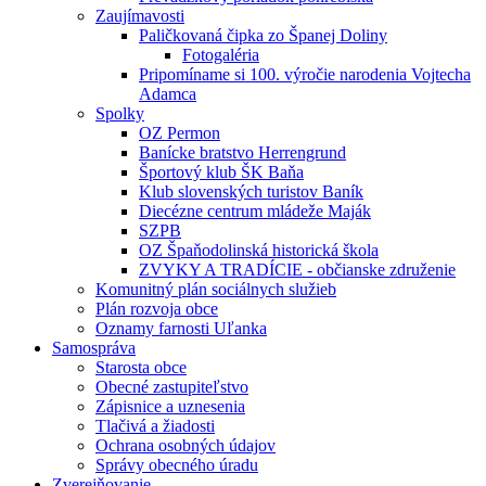
Zaujímavosti
Paličkovaná čipka zo Španej Doliny
Fotogaléria
Pripomíname si 100. výročie narodenia Vojtecha
Adamca
Spolky
OZ Permon
Banícke bratstvo Herrengrund
Športový klub ŠK Baňa
Klub slovenských turistov Baník
Diecézne centrum mládeže Maják
SZPB
OZ Špaňodolinská historická škola
ZVYKY A TRADÍCIE - občianske združenie
Komunitný plán sociálnych služieb
Plán rozvoja obce
Oznamy farnosti Uľanka
Samospráva
Starosta obce
Obecné zastupiteľstvo
Zápisnice a uznesenia
Tlačivá a žiadosti
Ochrana osobných údajov
Správy obecného úradu
Zverejňovanie