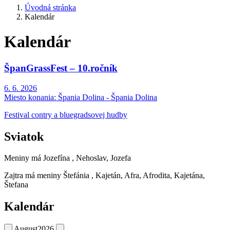
Úvodná stránka
Kalendár
Kalendár
ŠpanGrassFest – 10.ročník
6. 6. 2026
Miesto konania:
Špania Dolina - Špania Dolina
Festival contry a bluegradsovej hudby
Sviatok
Meniny má
Jozefína
, Nehoslav, Jozefa
Zajtra má meniny
Štefánia
, Kajetán, Afra, Afrodita, Kajetána,
Štefana
Kalendár
August
2026