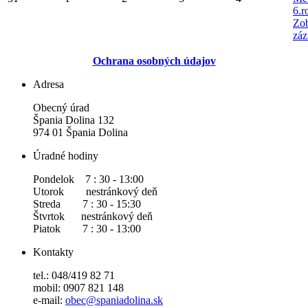
6.r
Zob
záz
Ochrana osobných údajov
Adresa
Obecný úrad
Špania Dolina 132
974 01 Špania Dolina
Úradné hodiny
Pondelok 7 : 30 - 13:00
Utorok nestránkový deň
Streda 7 : 30 - 15:30
Štvrtok nestránkový deň
Piatok 7 : 30 - 13:00
Kontakty
tel.: 048/419 82 71
mobil: 0907 821 148
e-mail:
obec@spaniadolina.sk