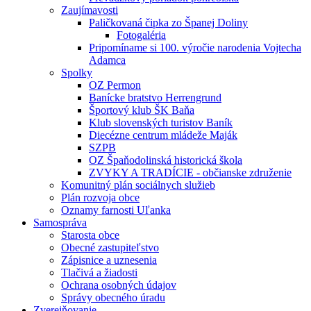
Zaujímavosti
Paličkovaná čipka zo Španej Doliny
Fotogaléria
Pripomíname si 100. výročie narodenia Vojtecha
Adamca
Spolky
OZ Permon
Banícke bratstvo Herrengrund
Športový klub ŠK Baňa
Klub slovenských turistov Baník
Diecézne centrum mládeže Maják
SZPB
OZ Špaňodolinská historická škola
ZVYKY A TRADÍCIE - občianske združenie
Komunitný plán sociálnych služieb
Plán rozvoja obce
Oznamy farnosti Uľanka
Samospráva
Starosta obce
Obecné zastupiteľstvo
Zápisnice a uznesenia
Tlačivá a žiadosti
Ochrana osobných údajov
Správy obecného úradu
Zverejňovanie