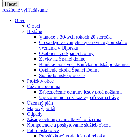
Hľadať
rozšírené vyhľadávanie
Obec
O obci
História
Vianoce v 30-tych rokoch 20.storočia
Čo sa deje v evanjelickej cirkvi augsburského
vyznania v Uhorsku
Osobnosti zo Španej Doliny
Zvyky na Španej doline
Banícke bratstvo – Banícka bratská pokladnica
Osídlenie okolia Španej Doliny
Špaňodolinské procesie
Projekty obce
Požiarna ochrana
Zabezpečenie ochrany lesov pred požiarmi
Upozornenie na zákaz vypaľovania trávy
Územný plán
Mapový portál
Odpady
Zásady ochrany pamiatkového územia
Kompetencie a poskytovanie služieb obcou
Pohrebisko obce
Prevádzkový poriadok pohrebiska