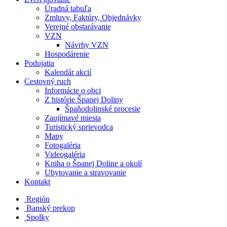
Úradná tabuľa
Zmluvy, Faktúry, Objednávky
Verejné obstarávanie
VZN
Návrhy VZN
Hospodárenie
Podujatia
Kalendár akcií
Cestovný ruch
Informácie o obci
Z histórie Španej Doliny
Špaňodolinské procesie
Zaujímavé miesta
Turistický sprievodca
Mapy
Fotogaléria
Videogaléria
Kniha o Španej Doline a okolí
Ubytovanie a stravovanie
Kontakt
Región
Banský prekop
Spolky