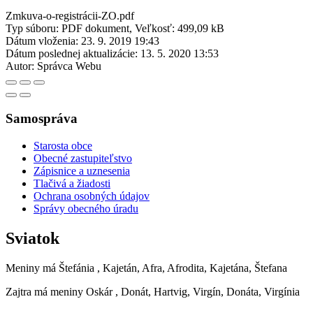
Zmkuva-o-registrácii-ZO.pdf
Typ súboru: PDF dokument, Veľkosť: 499,09 kB
Dátum vloženia:
23. 9. 2019 19:43
Dátum poslednej aktualizácie:
13. 5. 2020 13:53
Autor:
Správca Webu
Samospráva
Starosta obce
Obecné zastupiteľstvo
Zápisnice a uznesenia
Tlačivá a žiadosti
Ochrana osobných údajov
Správy obecného úradu
Sviatok
Meniny má
Štefánia
, Kajetán, Afra, Afrodita, Kajetána, Štefana
Zajtra má meniny
Oskár
, Donát, Hartvig, Virgín, Donáta, Virgínia